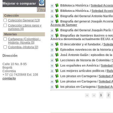
Mejorar o comparar
Biblioteca Histórica
/
Soledad Acost
Biblioteca Histórica.
/
Soledad Acost
Colección
Biografía del General Antonio Nariño
Colección General
Colección General
[13]
Biografía del general Joaquín Acosta,
Acosta de Samper
Colección Libros raros y curiosos
Colección Libros raros y
curiosos
[4]
Biografía del General Joaquín París
Materias
Biografías de hombres ilustres o nota
Cartagena (Colombia) -Historia -Novela
Cartagena (Colombia) -
América denominada actualmente EE.UU. 
Historia -Novela
[3]
El descubridor y el fundador.
/
Soled
Colombia--Historia
Colombia--Historia
[2]
Episodios novelescos de la historia 
Piratas -NovelaCartagena (Colombia) -
Piratas -NovelaCartagena
José Antonio Galán : episodios de l
Dirección
(Colombia) -
[2]
Aborigenes -Colombia
Aborigenes -Colombia
[1]
Lecciones de historia de Colombia
/
Calle 10 No. 8-95
América -Descubrimiento y exploraciones -Españoles -Biografías
América -Descubrimiento
Los españoles en América
/
Soledad
Bogotá
y exploraciones -
Los mejores artículos políticos
/
Raf
Colombia
Españoles -Biografías
[1]
+ 57 (1) 7420848 Ext. 108
Los piratas en Cartagena
/
Soledad 
Antioquia -Comercio y Minería ,1775 -1810
Antioquia -Comercio y
contacto
Minería ,1775 -1810
[1]
Los piratas en Cartagena
/
Soledad 
Biografía--París Ricaurte,Joaquín,1795-1868
Biografía--París
los piratas en Cartagena
/
Soledad A
Ricaurte,Joaquín,1795-
1868
[1]
1
2
Biografías
Biografías
[1]
Biografías-Generales
Biografías-Generales
[1]
Colombia -Biografías
Colombia -Biografías
[1]