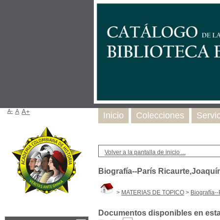
A-
A
A+
Inicio
Colecciones
Servi
Volver a la pantalla de inicio ...
Biografía--París Ricaurte,Joaquí
>
MATERIAS DE TOPICO
>
Biografía-
Documentos disponibles en esta 