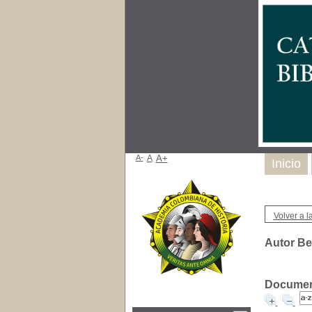
A-
A
A+
Inicio
Volver a la
Autor Be
Document