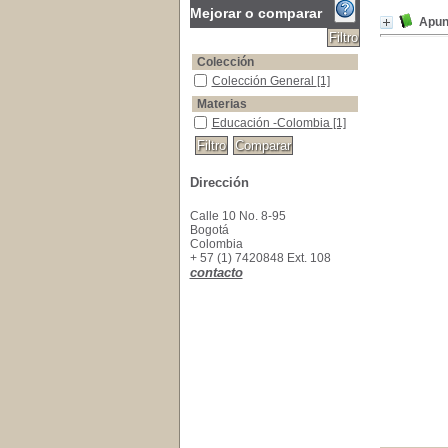
Mejorar o comparar
Apun
Colección
Colección General
Colección General
[1]
Materias
Educación -Colombia
Educación -Colombia
[1]
Dirección
Calle 10 No. 8-95
Bogotá
Colombia
+ 57 (1) 7420848 Ext. 108
contacto