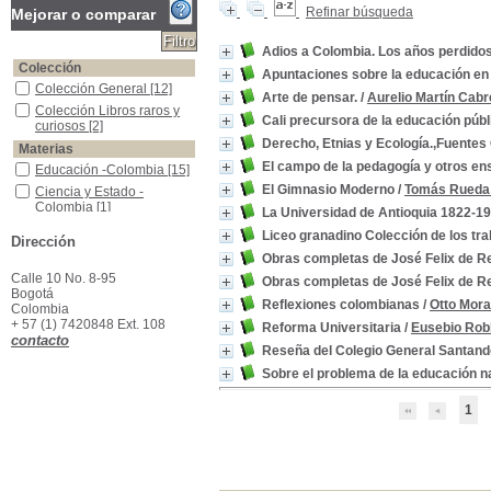
Refinar búsqueda
Mejorar o comparar
Adios a Colombia. Los años perdidos 
Colección
Apuntaciones sobre la educación en
Colección General
Colección General
[12]
Arte de pensar.
/
Aurelio Martín Cabr
Colección Libros raros y curiosos
Colección Libros raros y
Cali precursora de la educación públ
curiosos
[2]
Derecho, Etnias y Ecología.,Fuentes
Materias
El campo de la pedagogía y otros ens
Educación -Colombia
Educación -Colombia
[15]
El Gimnasio Moderno
/
Tomás Rueda
Ciencia y Estado -Colombia
Ciencia y Estado -
Colombia
[1]
La Universidad de Antioquia 1822-1
Colombia--Política y gobierno
Colombia--Política y
Liceo granadino Colección de los trab
Dirección
gobierno
[1]
Obras completas de José Felix de R
Educación -Aspectos políticos y sociales
Educación -Aspectos
políticos y sociales
[1]
Calle 10 No. 8-95
Obras completas de José Felix de R
Bogotá
Educación -Historia -Colombia
Educación -Historia -
Reflexiones colombianas
/
Otto Mora
Colombia
Colombia
[1]
+ 57 (1) 7420848 Ext. 108
Reforma Universitaria
/
Eusebio Rob
Educación de Niños
Educación de Niños
[1]
contacto
Reseña del Colegio General Santand
Educación Primaria
Educación Primaria
[1]
Sobre el problema de la educación n
Etnología -Aspectos sociales -Colombia
Etnología -Aspectos
sociales -Colombia
[1]
1
Liceo Granadino -Bogotá -1856
Liceo Granadino -Bogotá
-1856
[1]
Literatura -Colombia
Literatura -Colombia
[1]