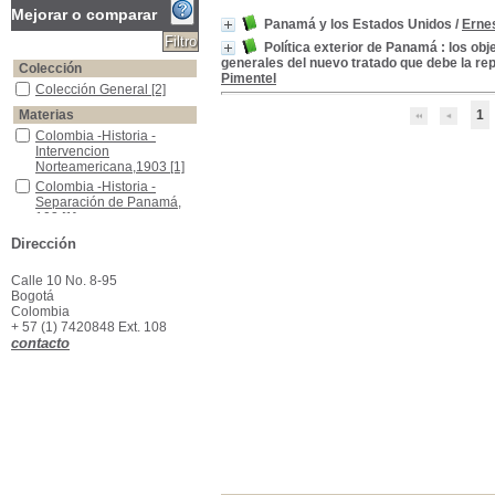
Mejorar o comparar
Panamá y los Estados Unidos
/
Ernes
Política exterior de Panamá : los obj
generales del nuevo tratado que debe la r
Colección
Pimentel
Colección General
Colección General
[2]
Materias
1
Colombia -Historia -Intervencion Norteamericana,1903
Colombia -Historia -
Intervencion
Norteamericana,1903
[1]
Colombia -Historia -Separación de Panamá, 103
Colombia -Historia -
Separación de Panamá,
103
[1]
Colombia -Tratados Internacionales
Colombia -Tratados
Dirección
Internacionales
[1]
Estados Unidos -Tratados Internacionales
Estados Unidos -Tratados
Calle 10 No. 8-95
Internacionales
[1]
Bogotá
Panamá -Historia -Separación de Colombia, 1903
Panamá -Historia -
Colombia
Separación de Colombia,
+ 57 (1) 7420848 Ext. 108
1903
[1]
contacto
Panamá -Relaciones exteriores
Panamá -Relaciones
exteriores
[1]