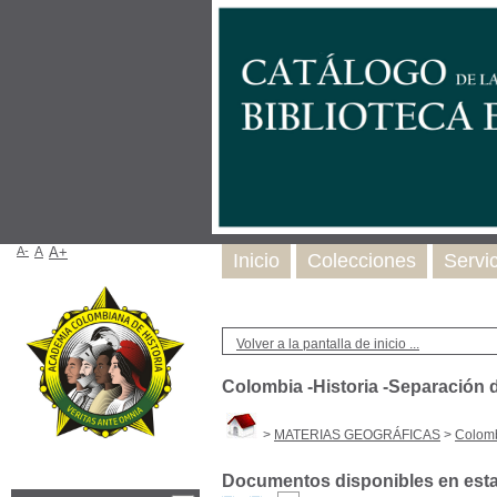
A-
A
A+
Inicio
Colecciones
Servi
Volver a la pantalla de inicio ...
Colombia -Historia -Separación
>
MATERIAS GEOGRÁFICAS
>
Colomb
Documentos disponibles en esta 