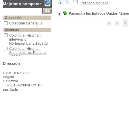
Refinar búsqueda
Mejorar o comparar
Panamá y los Estados Unidos
/
Ernes
Colección
1
Colección General
Colección General
[1]
Materias
Colombia -Historia -Intervencion Norteamericana,1903
Colombia -Historia -
Intervencion
Norteamericana,1903
[1]
Colombia -Historia -Separación de Panamá, 103
Colombia -Historia -
Separación de Panamá,
103
[1]
Colombia -Tratados Internacionales
Colombia -Tratados
Dirección
Internacionales
[1]
Estados Unidos -Tratados Internacionales
Estados Unidos -Tratados
Calle 10 No. 8-95
Internacionales
[1]
Bogotá
Panamá -Historia -Separación de Colombia, 1903
Panamá -Historia -
Colombia
Separación de Colombia,
+ 57 (1) 7420848 Ext. 108
1903
[1]
contacto