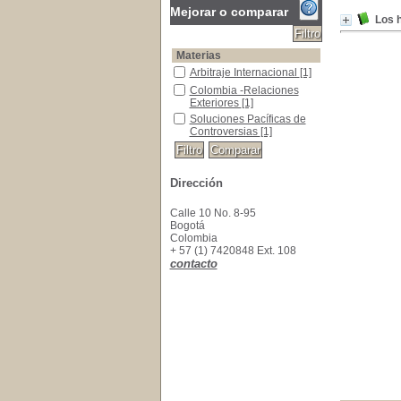
Mejorar o comparar
Los h
Materias
Arbitraje Internacional
Arbitraje Internacional
[1]
Colombia -Relaciones Exteriores
Colombia -Relaciones
Exteriores
[1]
Soluciones Pacíficas de Controversias
Soluciones Pacíficas de
Controversias
[1]
Dirección
Calle 10 No. 8-95
Bogotá
Colombia
+ 57 (1) 7420848 Ext. 108
contacto