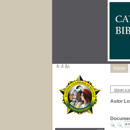
A-
A
A+
Inicio
Volver a la
Autor Lo
Document