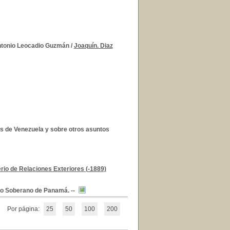
Antonio Leocadio Guzmán
/
Joaquín. Diaz
es de Venezuela y sobre otros asuntos
erio de Relaciones Exteriores (-1889)
do Soberano de Panamá. --
Por página:
25
50
100
200