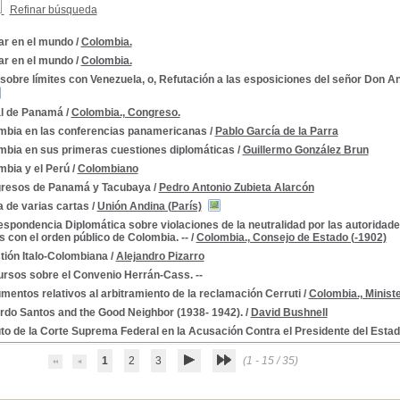
Refinar búsqueda
ar en el mundo
/
Colombia.
ar en el mundo
/
Colombia.
sobre límites con Venezuela, o, Refutación a las esposiciones del señor Don 
l de Panamá
/
Colombia., Congreso.
mbia en las conferencias panamericanas
/
Pablo García de la Parra
mbia en sus primeras cuestiones diplomáticas
/
Guillermo González Brun
mbia y el Perú
/
Colombiano
resos de Panamá y Tacubaya
/
Pedro Antonio Zubieta Alarcón
 de varias cartas
/
Unión Andina (París)
spondencia Diplomática sobre violaciones de la neutralidad por las autoridad
 con el orden público de Colombia. --
/
Colombia., Consejo de Estado (-1902)
tión Italo-Colombiana
/
Alejandro Pizarro
ursos sobre el Convenio Herrán-Cass. --
entos relativos al arbitramiento de la reclamación Cerruti
/
Colombia., Minist
rdo Santos and the Good Neighbor (1938- 1942).
/
David Bushnell
to de la Corte Suprema Federal en la Acusación Contra el Presidente del Esta
1
2
3
(1 - 15 / 35)