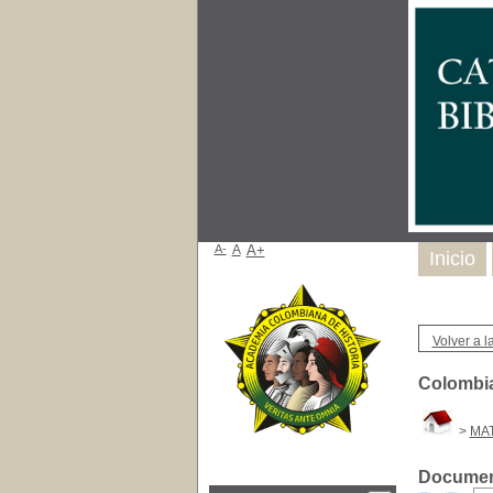
A-
A
A+
Inicio
Volver a la
Colombia
>
MA
Document