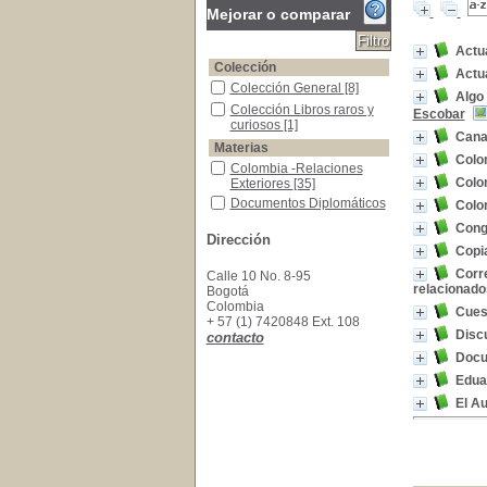
Mejorar o comparar
Actu
Colección
Actu
Colección General
Colección General
[8]
Algo 
Colección Libros raros y curiosos
Colección Libros raros y
Escobar
curiosos
[1]
Cana
Materias
Colo
Colombia -Relaciones Exteriores
Colombia -Relaciones
Colo
Exteriores
[35]
Documentos Diplomáticos
Documentos Diplomáticos
Colo
[6]
Cong
Soluciones Pacíficas de Controversias
Soluciones Pacíficas de
Dirección
Copia
Controversias
[6]
Arbitraje Internacional
Arbitraje Internacional
[4]
Corre
Calle 10 No. 8-95
relacionados
Bogotá
Colombia -Límites
Colombia -Límites
[4]
Colombia
Cues
Colombia -Tratados Internacionales
Colombia -Tratados
+ 57 (1) 7420848 Ext. 108
Internacionales
[4]
Disc
contacto
Derecho Internacional Público
Derecho Internacional
Docum
Público
[4]
Edua
Venezuela -Relaciones Exteriores
Venezuela -Relaciones
Exteriores
[4]
El Au
Estados Unidos -Relaciones Exteriores
Estados Unidos -
Relaciones Exteriores
[3]
Colombia -Historia -Guerra Civil, 1876
Colombia -Historia -
Guerra Civil, 1876
[2]