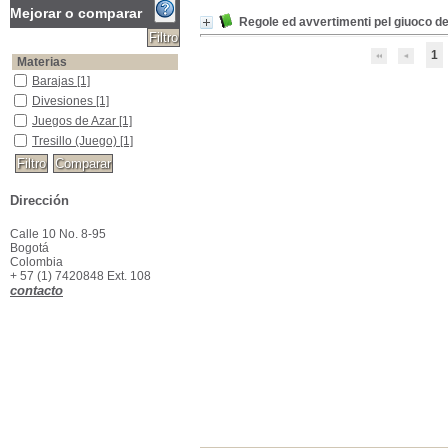
Mejorar o comparar
Regole ed avvertimenti pel giuoco de
1
Materias
Barajas
Barajas
[1]
Divesiones
Divesiones
[1]
Juegos de Azar
Juegos de Azar
[1]
Tresillo (Juego)
Tresillo (Juego)
[1]
Dirección
Calle 10 No. 8-95
Bogotá
Colombia
+ 57 (1) 7420848 Ext. 108
contacto