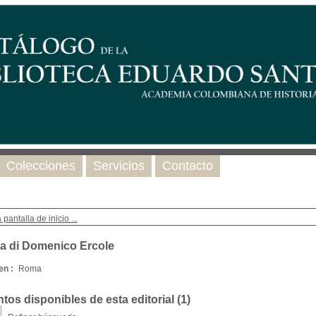
Colecciones
Servicios
Contacto
 pantalla de inicio ...
ia di Domenico Ercole
en :
Roma
os disponibles de esta editorial (
1
)