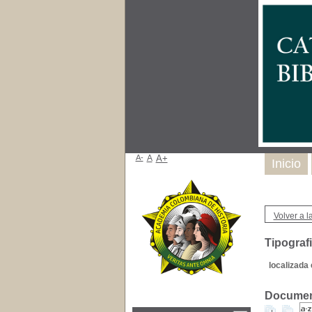
A-
A
A+
Inicio
Volver a la
Tipograf
localizada 
Document