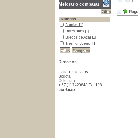
Mejorar o comparar
Regol
Materias
Barajas
Barajas
[1]
Divesiones
Divesiones
[1]
Juegos de Azar
Juegos de Azar
[1]
Tresillo (Juego)
Tresillo (Juego)
[1]
Dirección
Calle 10 No. 8-95
Bogotá
Colombia
+ 57 (1) 7420848 Ext. 108
contacto