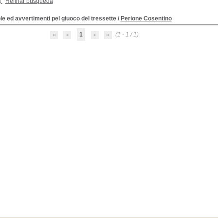
Refinar búsqueda
e ed avvertimenti pel giuoco del tressette
/
Perione Cosentino
1
(1 - 1 / 1)