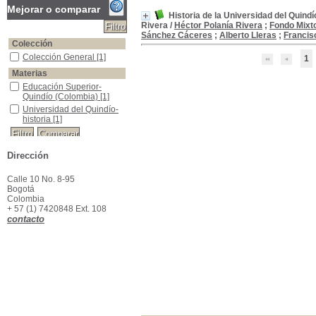
Mejorar o comparar
Historia de la Universidad del Quind
Rivera
/
Héctor Polanía Rivera
;
Fondo Mixto
Sánchez Cáceres
;
Alberto Lleras
;
Francis
Colección
Colección General
Colección General
[1]
1
Materias
Educación Superior- Quindío (Colombia)
Educación Superior-
Quindío (Colombia)
[1]
Universidad del Quindío- historia
Universidad del Quindío-
historia
[1]
Dirección
Calle 10 No. 8-95
Bogotá
Colombia
+ 57 (1) 7420848 Ext. 108
contacto