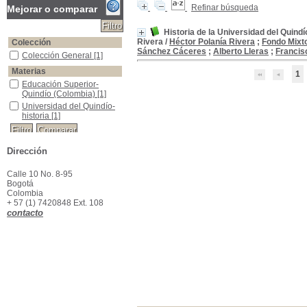
Refinar búsqueda
Mejorar o comparar
Historia de la Universidad del Quind
Rivera
/
Héctor Polanía Rivera
;
Fondo Mixto
Colección
Sánchez Cáceres
;
Alberto Lleras
;
Francis
Colección General
Colección General
[1]
Materias
1
Educación Superior- Quindío (Colombia)
Educación Superior-
Quindío (Colombia)
[1]
Universidad del Quindío- historia
Universidad del Quindío-
historia
[1]
Dirección
Calle 10 No. 8-95
Bogotá
Colombia
+ 57 (1) 7420848 Ext. 108
contacto