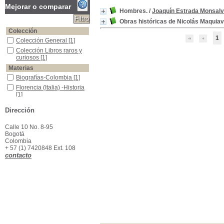
Mejorar o comparar
Hombres.
/
Joaquín Estrada Monsal
Obras históricas de Nicolás Maquiav
Colección
1
Colección General
Colección General
[1]
Colección Libros raros y curiosos
Colección Libros raros y
curiosos
[1]
Materias
Biografías-Colombia
Biografías-Colombia
[1]
Florencia (Italia) -Historia
Florencia (Italia) -Historia
[1]
Dirección
Calle 10 No. 8-95
Bogotá
Colombia
+ 57 (1) 7420848 Ext. 108
contacto