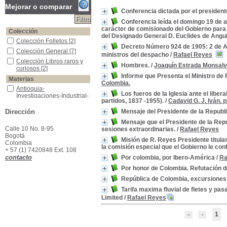
Mejorar o comparar
Conferencia dictada por el presidente
Conferencia leída el domingo 19 de a
carácter de comisionado del Gobierno para 
Colección
del Designado General D. Euclides de Angul
Colección Folletos
Colección Folletos
[2]
Decreto Número 924 de 1905: 2 de Ago
Colección General
Colección General
[7]
ministros del despacho
/
Rafael Reyes
Colección Libros raros y curiosos
Colección Libros raros y
Hombres.
/
Joaquín Estrada Monsal
curiosos
[2]
Informe que Presenta el Ministro de
Materias
Colombia.
Antioquia-Investigaciones-Industrial-Economia
Antioquia-
Los fueros de la Iglesia ante el libe
Investigaciones-Industrial-
partidos, 1837 -1955).
/
Cadavid G. J. Iván. p
Economia
[1]
Dirección
Mensaje del Presidente de la Republ
Biografías-Colombia
Biografías-Colombia
[1]
Canal de Panamá
Canal de Panamá
[1]
Mensaje que el Presidente de la Repú
Calle 10 No. 8-95
sesiones extraordinarias.
/
Rafael Reyes
Colombia - - Conferencia - Presidente - 1908
Colombia - - Conferencia -
Bogotá
Presidente - 1908
[1]
Misión de R. Reyes Presidente titula
Colombia
la comisión especial que el Gobierno le con
Colombia - Historia - separación de Panamá, 1903 - 1904
Colombia - Historia -
+ 57 (1) 7420848 Ext. 108
separación de Panamá,
contacto
Por colombia, por Ibero-América
/
Ra
1903 - 1904
[1]
Por honor de Colombia. Refutación de
Colombia - Mensaje Presidencial - 1907
Colombia - Mensaje
Presidencial - 1907
[1]
República de Colombia, excursiones
Colombia - Mensajes Presidenciales - 1908
Colombia - Mensajes
Tarifa maxima fluvial de fletes y p
Presidenciales - 1908
[1]
Limited
/
Rafael Reyes
Colombia -Descripciones y viajes -1908
Colombia -Descripciones
y viajes -1908
[1]
1
Colombia -Evolución Político-Religiosa, 1837 -1955
Colombia -Evolución