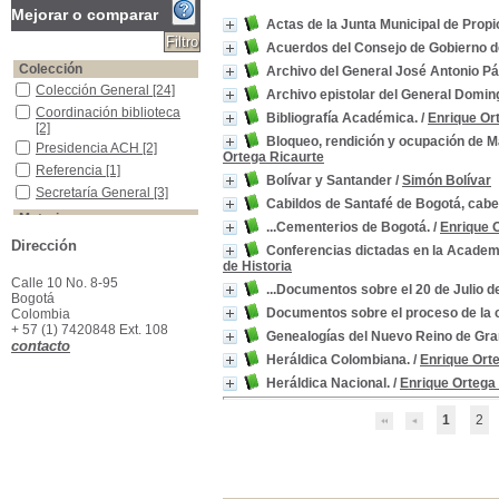
Mejorar o comparar
Actas de la Junta Municipal de Prop
Acuerdos del Consejo de Gobierno de
Colección
Archivo del General José Antonio P
Colección General
Colección General
[24]
Archivo epistolar del General Domi
Coordinación biblioteca
Coordinación biblioteca
Bibliografía Académica.
/
Enrique Or
[2]
Bloqueo, rendición y ocupación de M
Presidencia ACH
Presidencia ACH
[2]
Ortega Ricaurte
Referencia
Referencia
[1]
Bolívar y Santander
/
Simón Bolívar
Secretaría General
Secretaría General
[3]
Cabildos de Santafé de Bogotá, cab
Materias
...Cementerios de Bogotá.
/
Enrique 
Colombia--Historia
Colombia--Historia
[3]
Dirección
Conferencias dictadas en la Academi
Bogotá -Política y Gobierno -1539-1933
Bogotá -Política y
de Historia
Gobierno -1539-1933
[2]
Calle 10 No. 8-95
...Documentos sobre el 20 de Julio d
Colombia--Historia--Colonia--1550-1810
Colombia--Historia--
Bogotá
Colonia--1550-1810
[2]
Documentos sobre el proceso de la 
Colombia
+ 57 (1) 7420848 Ext. 108
Símbolos patrios-Colombia
Símbolos patrios-
Genealogías del Nuevo Reino de Gr
contacto
Colombia
[2]
Heráldica Colombiana.
/
Enrique Ort
20 de Julio DE 1810
20 de Julio DE 1810
[1]
Heráldica Nacional.
/
Enrique Ortega
Alcaldes -Tunja (Colombia)
Alcaldes -Tunja
(Colombia)
[1]
1
2
Batallas Navales
Batallas Navales
[1]
Biografías
Biografías
[1]
Biografías -Bogotá
Biografías -Bogotá
[1]
Bogotá - Historia
Bogotá - Historia
[1]