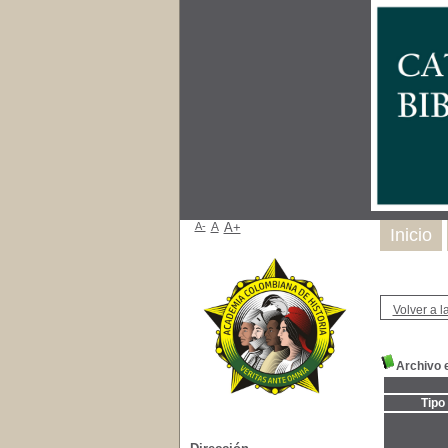
A-
A
A+
Inicio
Volver a la
Archivo 
Tipo