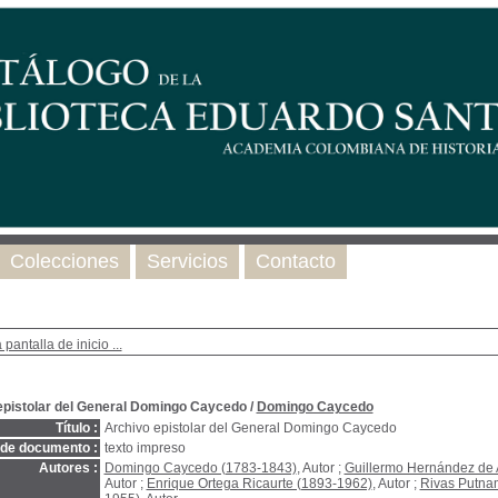
Colecciones
Servicios
Contacto
 pantalla de inicio ...
epistolar del General Domingo Caycedo
/
Domingo Caycedo
Título :
Archivo epistolar del General Domingo Caycedo
 de documento :
texto impreso
Autores :
Domingo Caycedo (1783-1843)
, Autor ;
Guillermo Hernández de 
Autor ;
Enrique Ortega Ricaurte (1893-1962)
, Autor ;
Rivas Putnam