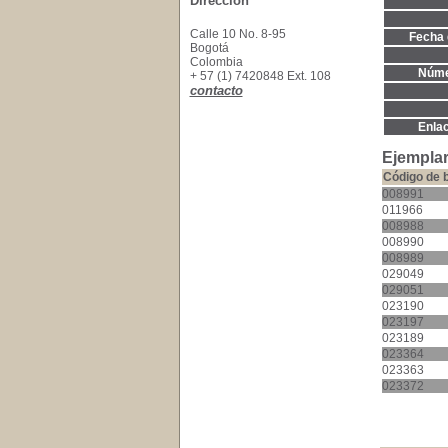
Dirección
Calle 10 No. 8-95
Fecha 
Bogotá
Colombia
Núme
+ 57 (1) 7420848 Ext. 108
contacto
Enla
Ejemplar
Código de 
008991
011966
008988
008990
008989
029049
029051
023190
023197
023189
023364
023363
023372