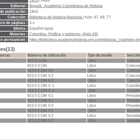
1955)
, Autor
Editorial :
Bogotá : Academia Colombiana de Historia
de publicación :
1943
Colección :
Biblioteca de Historia Nacional /
núm. 67, 68, 77
ro de páginas :
3 v.
Idioma :
Español (
spa
)
Materias :
Colombia--Política y gobierno--Siglo XIX
ce permanente :
https://biblioteca.academiahistoria.org.co/pmb/opac_css/index.ph
es(13)
barras
Número de Ubicación
Tipo de medio
Secció
923.5 C19h
Libro
Colecci
923.5 C19h
Libro
Colecci
923.5 C19h V.1
Libro
Colecci
923.5 C19h V.2
Libro
Colecci
923.5 C19h V.3
Libro
Colecci
923.5 C19h V. 1
Libro
Coordin
923.5 C19h V. 3
Libro
Coordin
923.5 C19h V.1
Libro
Preside
923.5 C19h V.2
Libro
Preside
923.5 C19h V.3
Libro
Preside
923.5 C19h V.1
Libro
Secreta
923.5 C19h V.2
Libro
Secreta
923.5 C19h V.3
Libro
Secreta