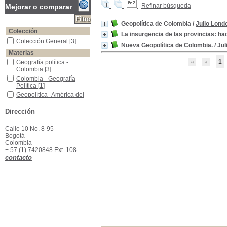
Refinar búsqueda
Mejorar o comparar
Geopolítica de Colombia
/
Julio Lond
Colección
La insurgencia de las provincias: ha
Colección General
Colección General
[3]
Nueva Geopolítica de Colombia.
/
Jul
Materias
1
Geografía política -Colombia
Geografía política -
Colombia
[3]
Colombia - Geografía Política
Colombia - Geografía
Política
[1]
Geopolítica -América del Sur
Geopolítica -América del
Sur
[1]
Ordenamiento Territorial -Colombia
Ordenamiento Territorial -
Dirección
Colombia
[1]
Planificación Territorial -Colombia
Planificación Territorial -
Calle 10 No. 8-95
Colombia
[1]
Bogotá
Colombia
+ 57 (1) 7420848 Ext. 108
contacto