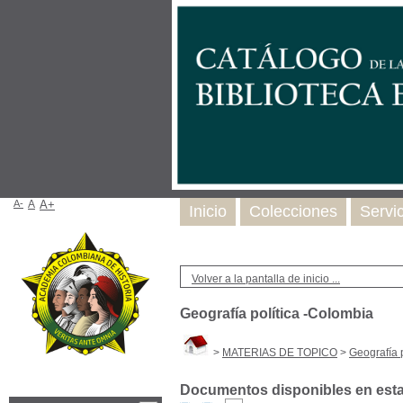
A-
A
A+
Inicio
Colecciones
Servi
Volver a la pantalla de inicio ...
Geografía política -Colombia
>
MATERIAS DE TOPICO
>
Geografía 
Documentos disponibles en esta 