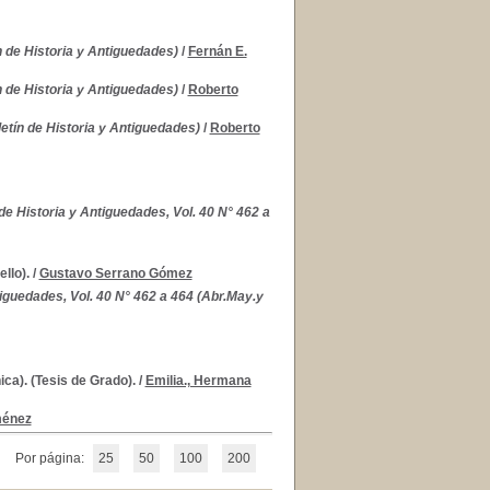
n de Historia y Antiguedades)
/
Fernán E.
n de Historia y Antiguedades)
/
Roberto
letín de Historia y Antiguedades)
/
Roberto
de Historia y Antiguedades, Vol. 40 N° 462 a
llo).
/
Gustavo Serrano Gómez
tiguedades, Vol. 40 N° 462 a 464 (Abr.May.y
ica). (Tesis de Grado).
/
Emilia., Hermana
ménez
Por página:
25
50
100
200