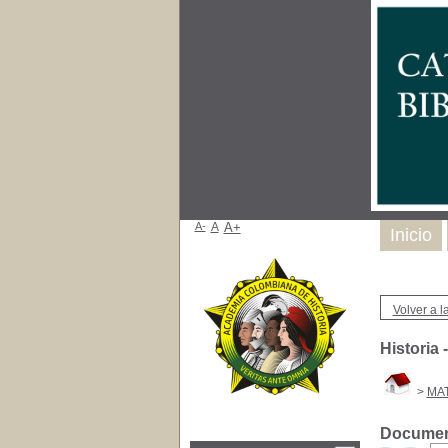
A-
A
A+
Inicio
Volver a la
Historia
>
MAT
Document