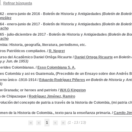
Refinar búsqueda
62 - enero-junio de 2016 - Boletín de Historia y Antigüedades
(Boletín de Boletí
onzález
64 - enero-junio de 2017 - Boletín de Historia y Antigüedades
(Boletín de Boletí
macho
65 - julio-diciembre de 2017 - Boletín de Historia y Antigüedades
(Boletín de Bo
macho
bia: Historia, geografía, literatura, periodismo, etc.
ros Patrióticos compilados.
/
R. Negret
urso del Acadèmico Daniel Ortèga Ricaurte
/
Daniel Ortega Ricaurte
en Boletín 
y.y Jun. de 1953)
erides Colombianas.
/
Esso Colombiana S. A.
 es Colombia y asi es Guatemala, (Precedido de un Ensayo sobre don Andrés Be
erno ùnico -1910-1914
/
Eduardo Rodríguez Piñeres
en Boletín de Historia y An
3)
w Granada; or heroes and patriots
/
W.H.G Kingston
n de Chipazaque
/
Rodríguez Jiménez, Ramiro
olución del concepto de patria a través de la historia de Colombia, (mi patria ch
en de la Historia de Colombia., texto para la enseñanza primaria.
/
Camilo Ji
1
(1 - 13 / 13)