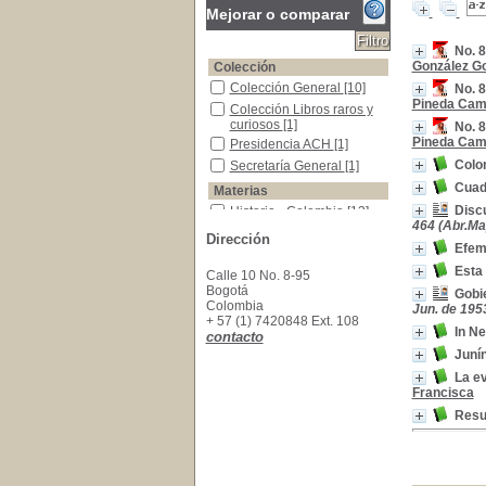
Mejorar o comparar
No. 8
González G
Colección
Colección General
Colección General
[10]
No. 8
Pineda Ca
Colección Libros raros y curiosos
Colección Libros raros y
curiosos
[1]
No. 8
Pineda Ca
Presidencia ACH
Presidencia ACH
[1]
Colom
Secretaría General
Secretaría General
[1]
Cuad
Materias
Disc
Historia - Colombia
Historia - Colombia
[13]
464 (Abr.Ma
Colombia - Historia - Geografía - Literatura
Colombia - Historia -
Dirección
Geografía - Literatura
[1]
Efem
Colombia -Historia -Ensayos
Colombia -Historia -
Esta
Calle 10 No. 8-95
Ensayos
[1]
Bogotá
Gobi
Colombia--Historia
Colombia--Historia
[1]
Colombia
Jun. de 195
+ 57 (1) 7420848 Ext. 108
Cundinamarca (Colombia) -Historia
Cundinamarca
In Ne
contacto
(Colombia) -Historia
[1]
Juní
Geografía -Colombia
Geografía -Colombia
[1]
La ev
Historia - Guatemala
Historia - Guatemala
[1]
Francisca
Literatura - Colombia
Literatura - Colombia
[1]
Resum
Vida Social y Costumbres
Vida Social y Costumbres
[1]