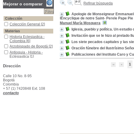
Refinar búsqueda
Mejorar o comparar
Apologie de Monseigneur Emmanuel-
lÉncyclique de notre Saint- Perele Pape Pie
Colección
Manuel María Mosquera
Colección General
Colección General
[2]
Iglesia, pueblo y política. Un estudi
Materias
Invitación que se le hizo al prelado 
Historia Eclesiastica -Colombia
Historia Eclesiastica -
Colombia
[6]
Los siete pecados capitales y las si
Arzobispado de Bogotá
Arzobispado de Bogotá
[2]
Oración fúnebre del Ilustrísimo Señ
Antioquia - Historia - Eclésiastica
Antioquia - Historia -
Publicaciones del Instituto Caro y C
Eclésiastica
[1]
Antioquia (Colombia) -Historia
Antioquia (Colombia) -
1
Dirección
Historia
[1]
Biografías-Mosquera,Manuel José,Arzobispo (1800-1853)
Biografías-
Mosquera,Manuel
Calle 10 No. 8-95
José,Arzobispo (1800-
Bogotá
1853)
[1]
Colombia
+ 57 (1) 7420848 Ext. 108
Colombia -Iglesia y Política
Colombia -Iglesia y
contacto
Política
[1]
Colombia-Historia-Colonia
Colombia-Historia-
Colonia
[1]
Crítica e Interpretación
Crítica e Interpretación
[1]
Groot,Josè Manuel, 1800-1878--Biografia
Groot,Josè Manuel, 1800-
1878--Biografia
[1]
Iglesia y Política -Colombia
Iglesia y Política -
Colombia
[1]