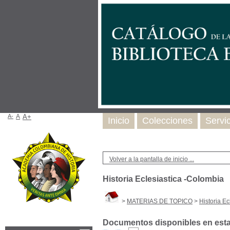
A-
A
A+
Inicio
Colecciones
Servi
Volver a la pantalla de inicio ...
Historia Eclesiastica -Colombia
>
MATERIAS DE TOPICO
>
Historia E
Documentos disponibles en esta 