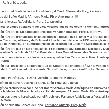
Refinar búsqueda
cación del Símbolo de los Apóstoles,o, el Credo
/
Fernando, Fray, Racines
as del Señor Madrid
/
Antonio María, Pbro, Amézquita
da religiosa
/
Rafael María, Pbro, Carrasquilla
iete pecados capitales y las siete virtudes que se les oponen
/
Montes, Ambros
ión fúnebre de Su Santidad Benedicto XV
/
Juan Bautista, Pbro, Rosero y C.
ón funebre pronunciada enlas solemnes exequias que el amor y la gratitud nac
e Colombia,del Perú y de Bolivia,el 21 de febrero del año de 1831 en la iglesia pa
o de Antioquia, en cumplimiento de las ordenes del Gobierno Supremo de la R
ón fúnebre que en las exequias del Presbítero Sr. Dr. Francisco Margallo y Duqu
a el día 5 de Julio de 1837 el Presbítero José Manuel Fernández Saavedra. --
/
ón pronunciada en la iglesia viceparroquial de San Carlos por el Ilmo. Arzobi
squera
ón que, en la fiesta celebrada el 28 de Octubre del presente año,en la villa de
de S. E. el Libertador Presidente, Simón Bolívar, pronunció el Doctor Nepomuc
ones Patrióticas. --
/
Daniel Jordán
;
Demetrio Mendoza
gírico de Santa Catalina de Sena
/
León, Fray, O. P. Yague
írico pronunciado por el Señor Doctor Antonio María Amézquita en Chinavita e
a la Madre de Dios en la advocación del Amparo
/
Antonio María, Pbro, Amézqu
n compuesto i predicado por el Presbítero Fernando A. Mejía en la fiesta al 
o, Mejía
ón de Nuestra Señora del Topo
/
Fernando Antonio, Pbro, Mejía