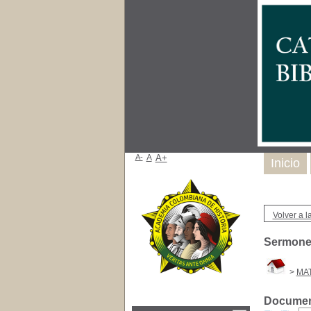
A-
A
A+
Inicio
Volver a la
Sermone
>
MAT
Document