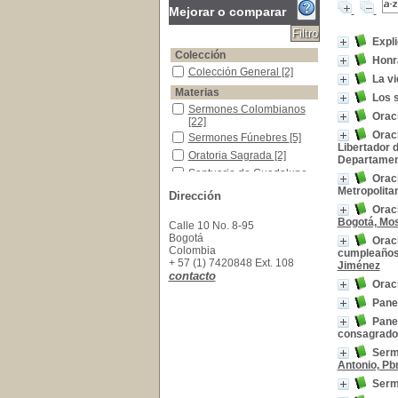
Mejorar o comparar
Expli
Colección
Honr
Colección General
Colección General
[2]
La vi
Materias
Los s
Sermones Colombianos
Sermones Colombianos
Orac
[22]
Oraci
Sermones Fúnebres
Sermones Fúnebres
[5]
Libertador d
Oratoria Sagrada
Oratoria Sagrada
[2]
Departament
Santuario de Guadalupe (Bogotá)
Santuario de Guadalupe
Oraci
(Bogotá)
[2]
Metropolitan
Dirección
Credo de los Apóstoles -Sermones
Credo de los Apóstoles -
Oraci
Sermones
[1]
Bogotá, Mo
Calle 10 No. 8-95
Cuaresma- -Sermones
Cuaresma- -Sermones
[1]
Bogotá
Oraci
Historia Eclesiastica -Colombia
Historia Eclesiastica -
Colombia
cumpleaños 
Colombia
[1]
+ 57 (1) 7420848 Ext. 108
Jiménez
contacto
Historia eclesiástica-- Bogotá
Historia eclesiástica--
Oraci
Bogotá
[1]
Pane
Iglesia Católica -Colombia
Iglesia Católica -Colombia
[1]
Paneg
Oratoria sagrada -colombia
Oratoria sagrada -
consagrado 
colombia
[1]
Sermó
Antonio, Pbr
Serm