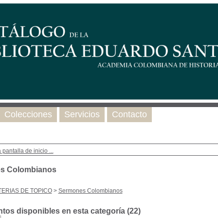
Colecciones
Servicios
Contacto
 pantalla de inicio ...
s Colombianos
ERIAS DE TOPICO
>
Sermones Colombianos
os disponibles en esta categoría (
22
)