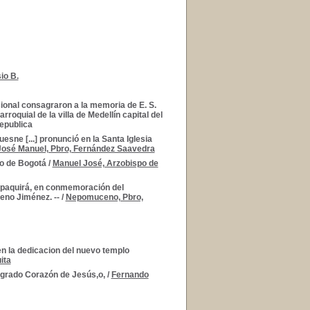
io B.
ional consagraron a la memoria de E. S.
rroquial de la villa de Medellín capital del
epublica
esne [...] pronunció en la Santa Iglesia
José Manuel, Pbro, Fernández Saavedra
spo de Bogotá
/
Manuel José, Arzobispo de
 Zipaquirá, en conmemoración del
eno Jiménez. --
/
Nepomuceno, Pbro,
n la dedicacion del nuevo templo
ita
Sagrado Corazón de Jesús,o,
/
Fernando