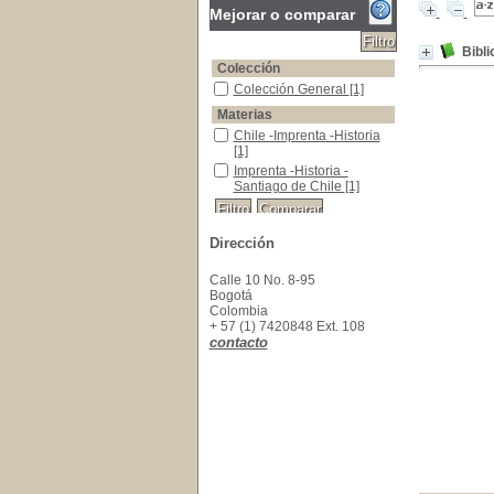
Mejorar o comparar
Bibli
Colección
Colección General
Colección General
[1]
Materias
Chile -Imprenta -Historia
Chile -Imprenta -Historia
[1]
Imprenta -Historia -Santiago de Chile
Imprenta -Historia -
Santiago de Chile
[1]
Dirección
Calle 10 No. 8-95
Bogotá
Colombia
+ 57 (1) 7420848 Ext. 108
contacto