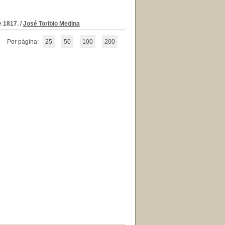
e 1817.
/
José Toribio Medina
Por página:
25
50
100
200