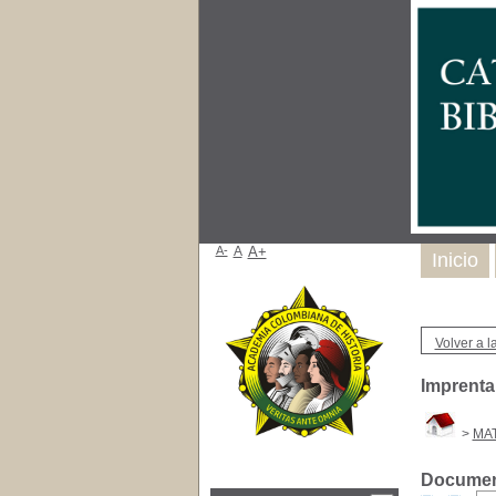
A-
A
A+
Inicio
Volver a la
Imprenta 
>
MAT
Document