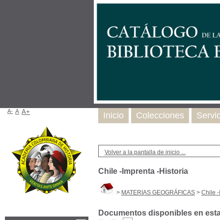
A-
A
A+
Inicio
Colecciones
Servi
Volver a la pantalla de inicio ...
Chile -Imprenta -Historia
>
MATERIAS GEOGRÁFICAS
>
Chile -
Documentos disponibles en esta 