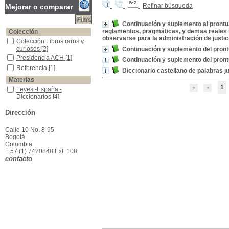
Refinar búsqueda
Mejorar o comparar
Continuación y suplemento al prontua
reglamentos, pragmáticas, y demas reales 
Colección
observarse para la administración de justici
Colección Libros raros y curiosos
Colección Libros raros y
curiosos
[2]
Continuación y suplemento del pron
Presidencia ACH
Presidencia ACH
[1]
Continuación y suplemento del pron
Referencia
Referencia
[1]
Diccionario castellano de palabras ju
Materias
1
Leyes -España -Diccionarios
Leyes -España -
Diccionarios
[4]
Derecho administrativo -España -Diccionarios
Derecho administrativo -
Dirección
España -Diccionarios
[2]
Derecho colonial español -Diccionarios
Derecho colonial español
-Diccionarios
[1]
Calle 10 No. 8-95
Bogotá
Derecho Indiana -Administrativo -España -Diccionarios
Derecho Indiana -
Colombia
Administrativo -España -
+ 57 (1) 7420848 Ext. 108
Diccionarios
[1]
contacto