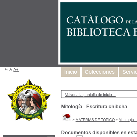
A-
A
A+
Inicio
Colecciones
Servi
Volver a la pantalla de inicio ...
Mitología - Escritura chibcha
>
MATERIAS DE TOPICO
>
Mitología -
Documentos disponibles en esta 