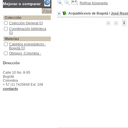
Refinar búsqueda
Mejorar o comparar
Arquidiócesis de Bogotá
/
José Rest
Colección
1
Colección General
Colección General
[1]
Coordinación biblioteca
Coordinación biblioteca
[1]
Materias
Cabildos eclesiásticos -Bogotá
Cabildos eclesiásticos -
Bogotá
[1]
Obispos -Colombia -Biografía
Obispos -Colombia -
Biografía
[1]
Dirección
Calle 10 No. 8-95
Bogotá
Colombia
+ 57 (1) 7420848 Ext. 108
contacto