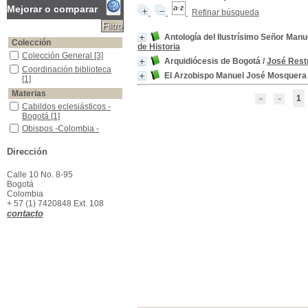
Mejorar o comparar
Refinar búsqueda
Antología del Ilustrísimo Señor Man
Colección
de Historia
Colección General
Colección General
[3]
Arquidiócesis de Bogotá
/
José Rest
Coordinación biblioteca
Coordinación biblioteca
El Arzobispo Manuel José Mosquera
[1]
Materias
1
Cabildos eclesiásticos -Bogotá
Cabildos eclesiásticos -
Bogotá
[1]
Obispos -Colombia -Biografía
Obispos -Colombia -
Biografía
[1]
Dirección
Calle 10 No. 8-95
Bogotá
Colombia
+ 57 (1) 7420848 Ext. 108
contacto