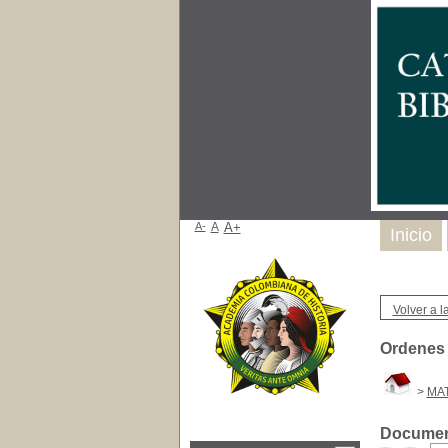
A-
A
A+
Inicio
Volver a la
Ordenes 
>
MAT
Document