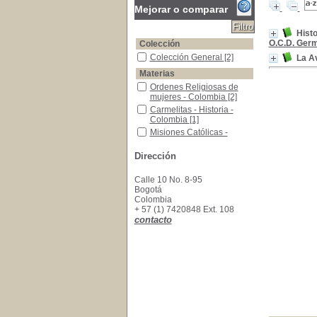
Mejorar o comparar
Histo
O.C.D. Germ
Colección
Colección General
Colección General
[2]
La Av
Materias
Ordenes Religiosas de mujeres - Colombia
Ordenes Religiosas de
mujeres - Colombia
[2]
Carmelitas - Historia - Colombia
Carmelitas - Historia -
Colombia
[1]
Misiones Católicas - Colombia
Misiones Católicas -
Colombia
[1]
Dirección
Calle 10 No. 8-95
Bogotá
Colombia
+ 57 (1) 7420848 Ext. 108
contacto