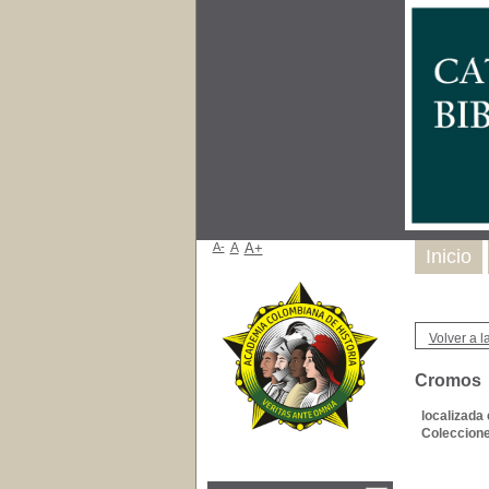
A-
A
A+
Inicio
Volver a la
Cromos
localizada 
Coleccione