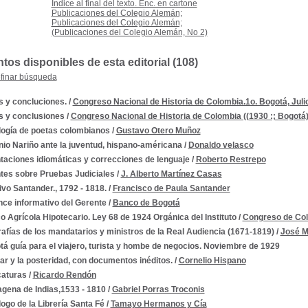
Indice al final del texto. Enc. en cartone
Publicaciones del Colegio Alemán;
Publicaciones del Colegio Alemán;
(Publicaciones del Colegio Alemán, No 2)
os disponibles de esta editorial (
108
)
finar búsqueda
s y concluciones.
/
Congreso Nacional de Historia de Colombia.1o. Bogotá, Juli
s y conclusiones
/
Congreso Nacional de Historia de Colombia ((1930 :; Bogotá
logía de poetas colombianos
/
Gustavo Otero Muñoz
io Nariño ante la juventud, hispano-américana
/
Donaldo velasco
taciones idiomáticas y correcciones de lenguaje
/
Roberto Restrepo
tes sobre Pruebas Judiciales
/
J. Alberto Martínez Casas
--1810-1819
vo Santander., 1792 - 1818.
/
Francisco de Paula Santander
nce informativo del Gerente
/
Banco de Bogotá
 Agrícola Hipotecario. Ley 68 de 1924 Orgánica del Instituto
/
Congreso de Col
afías de los mandatarios y ministros de la Real Audiencia (1671-1819)
/
José M
á guía para el viajero, turista y hombe de negocios. Noviembre de 1929
ar y la posteridad, con documentos inéditos.
/
Cornelio Hispano
caturas
/
Ricardo Rendón
agena de Indias,1533 - 1810
/
Gabriel Porras Troconis
ogo de la Librería Santa Fé
/
Tamayo Hermanos y Cía