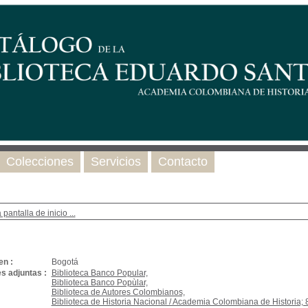
Colecciones
Servicios
Contacto
 pantalla de inicio ...
en :
Bogotá
s adjuntas :
Biblioteca Banco Popular,
Biblioteca Banco Popùlar,
Biblioteca de Autores Colombianos,
Biblioteca de Historia Nacional / Academia Colombiana de Historia; 