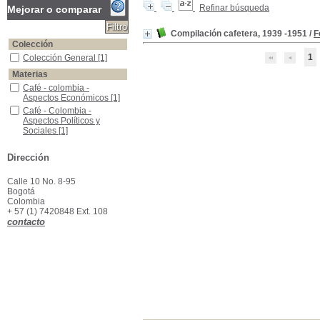
Refinar búsqueda
Mejorar o comparar
Compilación cafetera, 1939 -1951
/
F
Colección
1
Colección General
Colección General
[1]
Materias
Café - colombia - Aspectos Económicos
Café - colombia -
Aspectos Económicos
[1]
Café - Colombia - Aspectos Políticos y Sociales
Café - Colombia -
Aspectos Políticos y
Sociales
[1]
Leyes y Decretos - Acuerdos
Leyes y Decretos -
Acuerdos
[1]
Dirección
Pacto Interamericano - Cafeteros,1940
Pacto Interamericano -
Cafeteros,1940
[1]
Calle 10 No. 8-95
Bogotá
Colombia
+ 57 (1) 7420848 Ext. 108
contacto