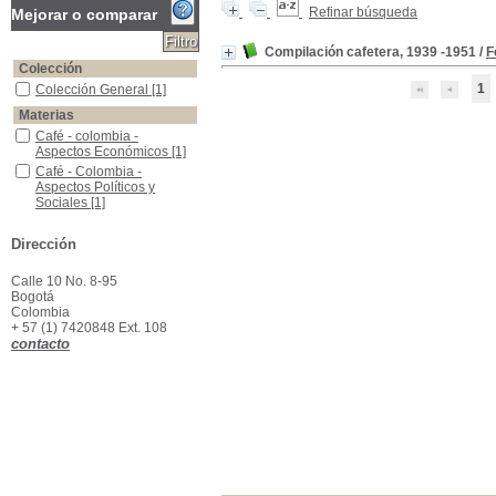
Refinar búsqueda
Mejorar o comparar
Compilación cafetera, 1939 -1951
/
F
Colección
1
Colección General
Colección General
[1]
Materias
Café - colombia - Aspectos Económicos
Café - colombia -
Aspectos Económicos
[1]
Café - Colombia - Aspectos Políticos y Sociales
Café - Colombia -
Aspectos Políticos y
Sociales
[1]
Leyes y Decretos - Acuerdos
Leyes y Decretos -
Acuerdos
[1]
Dirección
Pacto Interamericano - Cafeteros,1940
Pacto Interamericano -
Cafeteros,1940
[1]
Calle 10 No. 8-95
Bogotá
Colombia
+ 57 (1) 7420848 Ext. 108
contacto