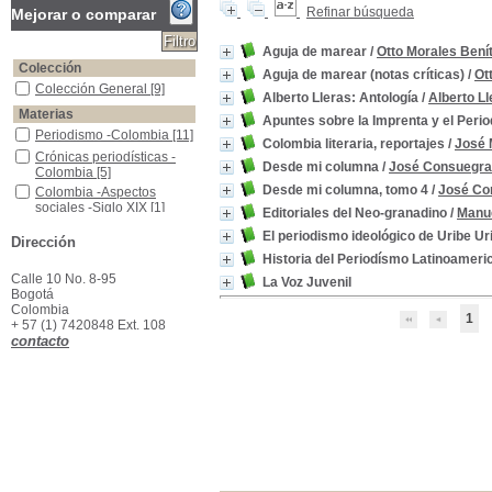
Refinar búsqueda
Mejorar o comparar
Aguja de marear
/
Otto Morales Bení
Colección
Aguja de marear (notas críticas)
/
Ot
Colección General
Colección General
[9]
Alberto Lleras: Antología
/
Alberto L
Materias
Apuntes sobre la Imprenta y el Per
Periodismo -Colombia
Periodismo -Colombia
[11]
Colombia literaria, reportajes
/
José 
Crónicas periodísticas -Colombia
Crónicas periodísticas -
Desde mi columna
/
José Consuegra
Colombia
[5]
Desde mi columna, tomo 4
/
José Co
Colombia -Aspectos sociales -Siglo XIX
Colombia -Aspectos
sociales -Siglo XIX
[1]
Editoriales del Neo-granadino
/
Manue
Colombia -Política y gobierno -1870-1914
Colombia -Política y
El periodismo ideológico de Uribe Ur
Dirección
gobierno -1870-1914
[1]
Historia del Periodísmo Latinoameri
Colombia-- Política y gobierno-- Ensayos, conferencias, etc.
Colombia-- Política y
gobierno-- Ensayos,
Calle 10 No. 8-95
La Voz Juvenil
conferencias, etc.
[1]
Bogotá
Colombia
Colombia--Política y gobierno--Siglo XIX
Colombia--Política y
1
+ 57 (1) 7420848 Ext. 108
gobierno--Siglo XIX
[1]
contacto
Popayán -Imprenta -Ensayos, Conferencias, Etc.
Popayán -Imprenta -
Ensayos, Conferencias,
Etc.
[1]