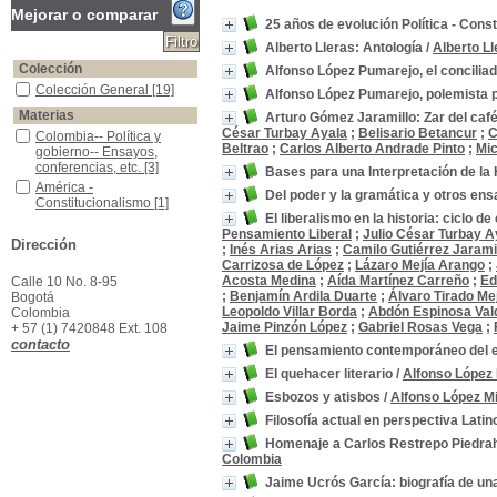
Mejorar o comparar
25 años de evolución Política - Const
Alberto Lleras: Antología
/
Alberto L
Colección
Alfonso López Pumarejo, el conciliado
Colección General
Colección General
[19]
Alfonso López Pumarejo, polemista p
Materias
Arturo Gómez Jaramillo: Zar del café
César Turbay Ayala
;
Belisario Betancur
;
C
Colombia-- Política y gobierno-- Ensayos, conferencias, etc.
Colombia-- Política y
Beltrao
;
Carlos Alberto Andrade Pinto
;
Mic
gobierno-- Ensayos,
conferencias, etc.
[3]
Bases para una Interpretación de la H
América - Constitucionalismo
América -
Del poder y la gramática y otros ensa
Constitucionalismo
[1]
El liberalismo en la historia: ciclo d
América del Sur -Descripciones y Viajes
América del Sur -
Pensamiento Liberal
;
Julio César Turbay A
Descripciones y Viajes
[1]
Dirección
;
Inés Arias Arias
;
Camilo Gutiérrez Jarami
Arte - Historia - Europa - siglos XVII - XVIII
Arte - Historia - Europa -
Carrizosa de López
;
Lázaro Mejía Arango
;
siglos XVII - XVIII
[1]
Acosta Medina
;
Aída Martínez Carreño
;
Ed
Calle 10 No. 8-95
Arte Americano - América - siglos XVI - XX
Arte Americano - América -
;
Benjamín Ardila Duarte
;
Álvaro Tirado Me
Bogotá
siglos XVI - XX
[1]
Leopoldo Villar Borda
;
Abdón Espinosa Va
Colombia
Jaime Pinzón López
;
Gabriel Rosas Vega
;
+ 57 (1) 7420848 Ext. 108
Cartas Intimas -Alfonso López Michelsen -1929 -1940 -1058
Cartas Intimas -Alfonso
contacto
López Michelsen -1929
El pensamiento contemporáneo del e
-1940 -1058
[1]
El quehacer literario
/
Alfonso López
Colombia -Condiciones Sociales
Colombia -Condiciones
Sociales
[1]
Esbozos y atisbos
/
Alfonso López M
Colombia -Derecho Constitucional - 1950 - 1976.
Colombia -Derecho
Filosofía actual en perspectiva Lat
Constitucional - 1950 -
Homenaje a Carlos Restrepo Piedrahí
1976.
[1]
Colombia
Colombia -Política y gobierno -1926-1959
Colombia -Política y
gobierno -1926-1959
[1]
Jaime Ucrós García: biografía de un