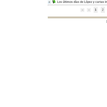
Colombia -política y gobierno -1950-1976
Colombia -política y
Los últimos días de López y cartas i
gobierno -1950-1976
[1]
1
2