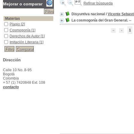
Refinar búsqueda
Mejorar o comparar
Disyuntiva nacional
/
Vicente Sebast
Materias
La cosmogonía del Gran General. --
Plagio
Plagio
[2]
Cosmogonía
Cosmogonía
[1]
1
Derechos de Autor
Derechos de Autor
[1]
Imitación Literaria
Imitación Literaria
[1]
Dirección
Calle 10 No. 8-95
Bogotá
Colombia
+ 57 (1) 7420848 Ext. 108
contacto