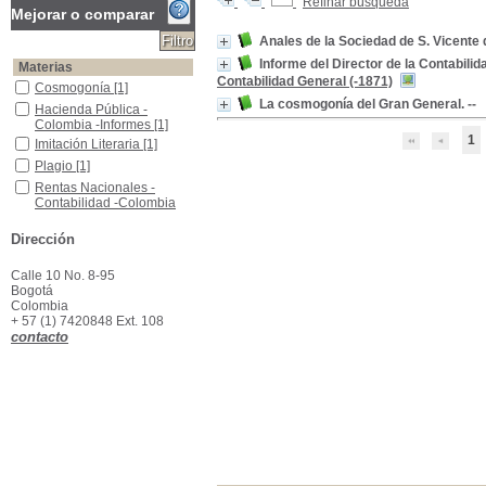
Refinar búsqueda
Mejorar o comparar
Anales de la Sociedad de S. Vicente 
Informe del Director de la Contabili
Materias
Contabilidad General (-1871)
Cosmogonía
Cosmogonía
[1]
La cosmogonía del Gran General. --
Hacienda Pública -Colombia -Informes
Hacienda Pública -
Colombia -Informes
[1]
1
Imitación Literaria
Imitación Literaria
[1]
Plagio
Plagio
[1]
Rentas Nacionales -Contabilidad -Colombia
Rentas Nacionales -
Contabilidad -Colombia
[1]
Sociedades de Beneficencia -Colombia
Sociedades de
Dirección
Beneficencia -Colombia
[1]
Calle 10 No. 8-95
Bogotá
Colombia
+ 57 (1) 7420848 Ext. 108
contacto