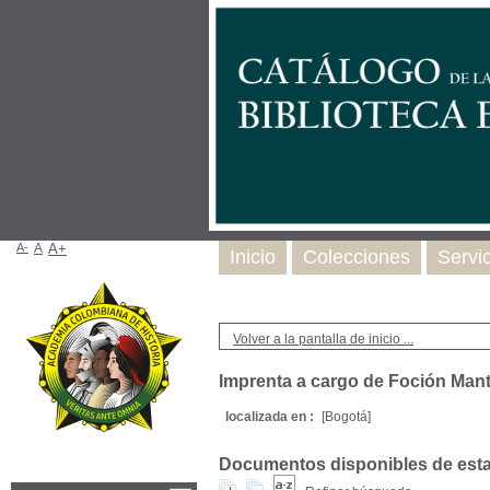
A-
A
A+
Inicio
Colecciones
Servi
Volver a la pantalla de inicio ...
Imprenta a cargo de Foción Manti
localizada en :
[Bogotá]
Documentos disponibles de esta e