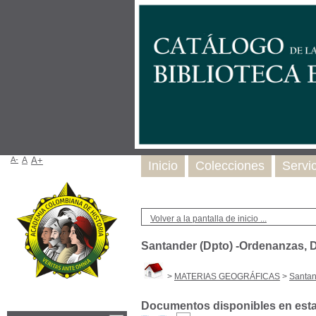
A-
A
A+
Inicio
Colecciones
Servi
Volver a la pantalla de inicio ...
Santander (Dpto) -Ordenanzas, D
>
MATERIAS GEOGRÁFICAS
>
Santan
Documentos disponibles en esta 