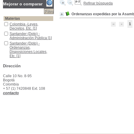
Refinar búsqueda
Mejorar o comparar
Ordenanzas expedidas por la Asamb
Materias
1
Colombia -Leyes, Decretos, Etc.
Colombia -Leyes,
Decretos, Etc.
[1]
Santander (Dpto) -Administración Pública
Santander (Dpto) -
Administración Pública
[1]
Santander (Dpto) -Ordenanzas, Disposiciones Locales, Etc.
Santander (Dpto) -
Ordenanzas,
Disposiciones Locales,
Etc.
[1]
Dirección
Calle 10 No. 8-95
Bogotá
Colombia
+ 57 (1) 7420848 Ext. 108
contacto