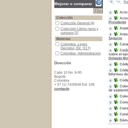
Re
Mejorar o comparar
Acto 
Colección
Actos
Presidente
Colección General
Colección General
[4]
Anal
Colección Libros raros y curiosos
Colección Libros raros y
curiosos
[1]
Ante
Seguros
Materias
Colombia -Leyes, Decretos, Etc.
Colombia -Leyes,
Cana
Decretos, Etc.
[117]
Catál
Colombia -Administración Pública
Colombia -Administración
sobre el eje
Pública
[5]
Delgado Mo
Hacienda Pública -Colombia -Informes
Hacienda Pública -
Dirección
Códi
Colombia -Informes
[4]
Códig
Hacienda Pública -Legislación -Colombia
Hacienda Pública -
Calle 10 No. 8-95
Informes de
Legislación -Colombia
[4]
Bogotá
Códi
Colombia
Memorias -Colombia -Secretaría de Hacienda
Memorias -Colombia -
+ 57 (1) 7420848 Ext. 108
Secretaría de Hacienda
Cole
contacto
[4]
de septiemb
Administración Militar -Colombia
Administración Militar -
Colec
Colombia
[3]
Comp
Colombia -Tierras Nacionales
Colombia -Tierras
Nacionales
[3]
Cues
Elecciones -Legislación -Colombia
Elecciones -Legislación -
Cund
Colombia
[3]
Dáma
Ferrocarriles -Colombia
Ferrocarriles -Colombia
[3]