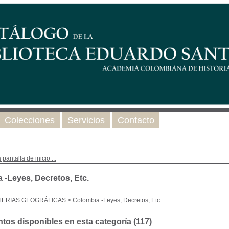
Colecciones
Servicios
Contacto
 pantalla de inicio ...
 -Leyes, Decretos, Etc.
TERIAS GEOGRÁFICAS
>
Colombia -Leyes, Decretos, Etc.
os disponibles en esta categoría (
117
)