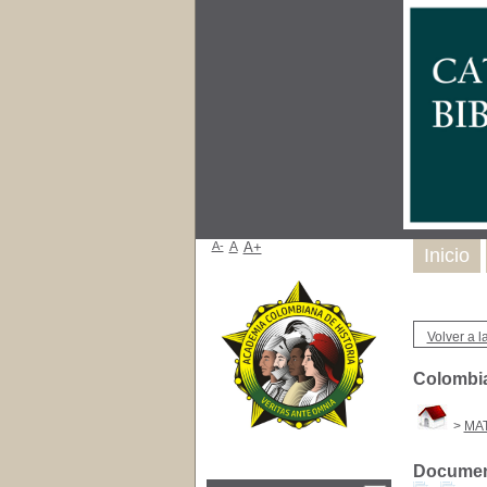
A-
A
A+
Inicio
Volver a la
Colombia
>
MA
Document