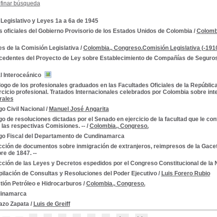
finar búsqueda
Legislativo y Leyes 1a a 6a de 1945
 oficiales del Gobierno Provisorio de los Estados Unidos de Colombia
/
Colombi
es de la Comisión Legislativa
/
Colombia., Congreso.Comisión Legislativa (-191
cedentes del Proyecto de Ley sobre Establecimiento de Compañías de Seguro
l Interoceánico
ogo de los profesionales graduados en las Facultades Oficiales de la República
rcicio profesional. Tratados Internacionales celebrados por Colombia sobre inte
rales
go Civil Nacional
/
Manuel José Angarita
o de resoluciones dictadas por el Senado en ejercicio de la facultad que le confi
 las respectivas Comisiones. --
/
Colombia., Congreso.
go Fiscal del Departamento de Cundinamarca
cción de documentos sobre inmigración de extranjeros, reimpresos de la Gace
re de 1847. --
ción de las Leyes y Decretos espedidos por el Congreso Constitucional de la 
ilación de Consultas y Resoluciones del Poder Ejecutivo
/
Luis Forero Rubio
tión Petróleo e Hidrocarburos
/
Colombia., Congreso.
inamarca
zo Zapata
/
Luis de Greiff