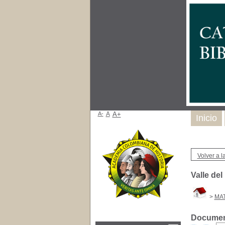
A-
A
A+
Inicio
Volver a la
Valle de
>
MA
Document