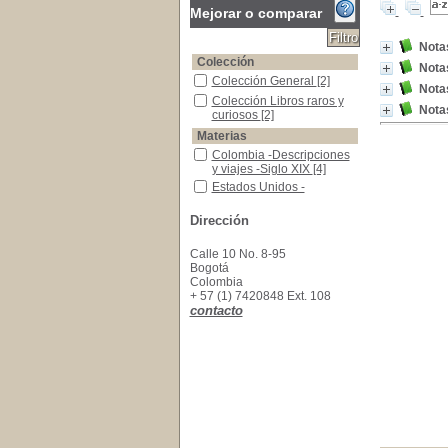
Mejorar o comparar
Nota
Colección
Nota
Colección General
Colección General
[2]
Nota
Colección Libros raros y curiosos
Colección Libros raros y
Nota
curiosos
[2]
Materias
Colombia -Descripciones y viajes -Siglo XIX
Colombia -Descripciones
y viajes -Siglo XIX
[4]
Estados Unidos -Descripciones y viajes -Siglo
Estados Unidos -
Descripciones y viajes -
Siglo XIX
[4]
Dirección
Magdalena (Río) -Descripción -Siglo XIX
Magdalena (Río) -
Descripción -Siglo XIX
[4]
Calle 10 No. 8-95
Valle del Magdalena (Colombia) -Descripción -
Valle del Magdalena
Bogotá
(Colombia) -Descripción -
Colombia
Siglo XIX
[4]
+ 57 (1) 7420848 Ext. 108
contacto