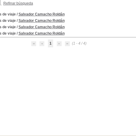
Refinar búsqueda
s de viaje
/
Salvador Camacho Roldán
s de viaje
/
Salvador Camacho Roldán
s de viaje
/
Salvador Camacho Roldán
s de viaje
/
Salvador Camacho Roldán
1
(1 - 4 / 4)
 XIX
Siglo XIX