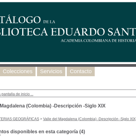
Colecciones
Servicios
Contacto
 pantalla de inicio ...
l Magdalena (Colombia) -Descripción -Siglo XIX
TERIAS GEOGRÁFICAS
>
Valle del Magdalena (Colombia) -Descripción -Siglo XIX
os disponibles en esta categoría (
4
)