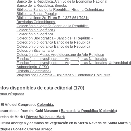
Banco de la República, Archivo de la Economía Nacional
Banco de la República. Bogotá.
Biblioteca Banco de la República. Historia Colombiana
Biblioteca Banco Pupular,
Biblioteca tiene 2o. Ej. en Ref: 327.861 T931c
Breviarios Colombianos,
Colección bibliografía Banco de la República.
Colección bibliográfica /
Colección bibliográfica.
Colección Bibliográfica - Banco de la Repúblic -
Colección bibliográfica Banco de la República
Colección bibliográfica Banco de la República.
Colección Bicentenario
Colección del Museo Arquidiocesano de Arte Religioso
Fundación de Investigaciones Arqueológicas Nacionales
Fundación de Investigaciones Arqueológicas Nacionales, Universidad 
Antropología. CESO
Historia Colombiana /
Viajeros por Colombia --Biblioteca V Centenario Colcultura
os disponibles de esta editorial (
170
)
finar búsqueda
 El Año del Congreso
/
Colombia.
asterpieces from the Gold Museum
/
Banco de la República (Colombia)
relas de Mark
/
Edward Walhouse Mark
ultura aborigen y cambios de vegetación en la Sierra Nevada de Santa Marta
/
zuque
/
Gonzalo Correal Urrego