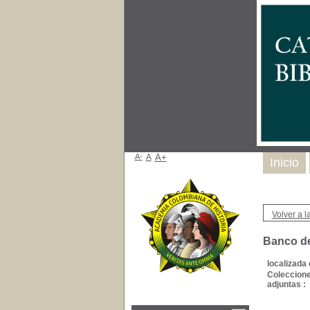
A-
A
A+
Inicio
Volver a la
Banco de
localizada 
Coleccion
adjuntas :