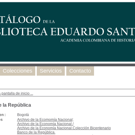
Colecciones
Servicios
Contacto
 pantalla de inicio ...
 la República
en :
Bogotá
es
Archivo de la Ecomomía Nacional;
Archivo de la Economía Nacional /
Archivo de la Economía Nacional.Colección Bicentenario
Banco de la República.