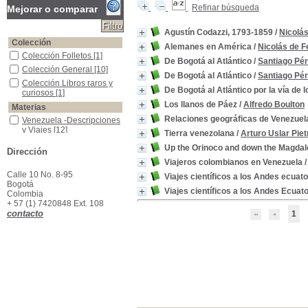
Refinar búsqueda
Mejorar o comparar
Agustín Codazzi, 1793-1859
/
Nicolá
Colección
Alemanes en América
/
Nicolás de 
Colección Folletos
Colección Folletos
[1]
De Bogotá al Atlántico
/
Santiago Pér
Colección General
Colección General
[10]
De Bogotá al Atlántico
/
Santiago Pér
Colección Libros raros y curiosos
Colección Libros raros y
De Bogotá al Atlántico por la vía de 
curiosos
[1]
Los llanos de Páez
/
Alfredo Boulton
Materias
Relaciones geográficas de Venezuel
Venezuela -Descripciones y Viajes
Venezuela -Descripciones
y Viajes
[12]
Tierra venezolana
/
Arturo Uslar Piet
Colombia-- Descripciones y viajes.
Colombia-- Descripciones
Up the Orinoco and down the Magda
Dirección
y viajes.
[6]
Viajeros colombianos en Venezuela
Andes (Región) -Descripciones y viajes
Andes (Región) -
Descripciones y viajes
[2]
Calle 10 No. 8-95
Viajes científicos a los Andes ecuato
Bogotá
Ecuador -Descripciones y Viajes
Ecuador -Descripciones y
Viajes científicos a los Andes Ecuat
Colombia
Viajes
[2]
+ 57 (1) 7420848 Ext. 108
Historia natural -América del Sur
Historia natural -América
contacto
1
del Sur
[2]
Argentina -Descripciones y Viajes
Argentina -Descripciones
y Viajes
[1]
Colombianos en Venezuela
Colombianos en
Venezuela
[1]
Expediciones científicas -América
Expediciones científicas -
América
[1]
Indios de Argentina
Indios de Argentina
[1]