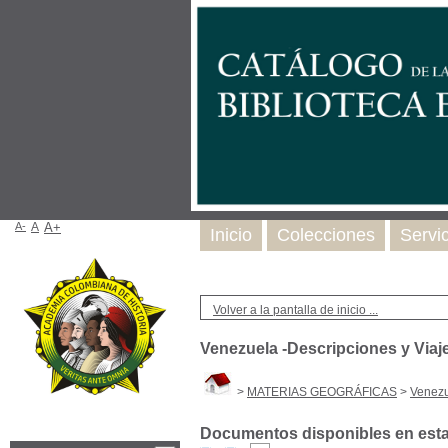
A-
A
A+
Inicio
Colecciones
Servi
Volver a la pantalla de inicio ...
Venezuela -Descripciones y Viaj
>
MATERIAS GEOGRÁFICAS
>
Venezu
Documentos disponibles en esta 