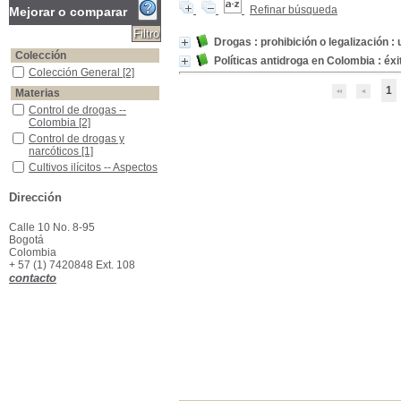
Refinar búsqueda
Mejorar o comparar
Drogas : prohibición o legalización 
Colección
Políticas antidroga en Colombia : éxi
Colección General
Colección General
[2]
1
Materias
Control de drogas -- Colombia
Control de drogas --
Colombia
[2]
Control de drogas y narcóticos
Control de drogas y
narcóticos
[1]
Cultivos ilícitos -- Aspectos económicos -- Colombia
Cultivos ilícitos -- Aspectos
económicos -- Colombia
[1]
Dirección
Erradicación de cultivos ilícitos -- Colombia
Erradicación de cultivos
ilícitos -- Colombia
[1]
Calle 10 No. 8-95
Narcotráfico -Colombia
Narcotráfico -Colombia
[1]
Bogotá
Colombia
+ 57 (1) 7420848 Ext. 108
contacto