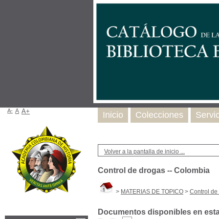
A-
A
A+
Inicio
Colecciones
Servi
Volver a la pantalla de inicio ...
Control de drogas -- Colombia
>
MATERIAS DE TOPICO
>
Control de
Documentos disponibles en esta 