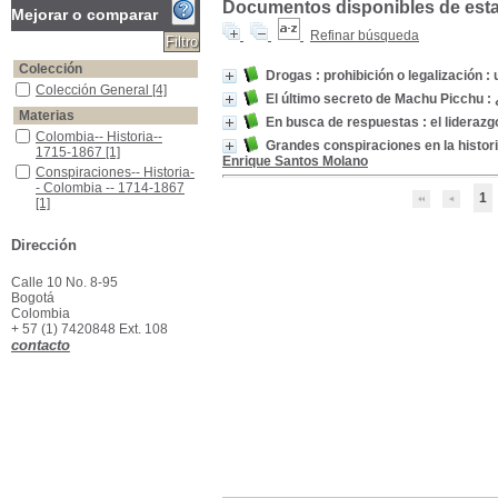
Documentos disponibles de esta e
Mejorar o comparar
Refinar búsqueda
Colección
Drogas : prohibición o legalización 
Colección General
Colección General
[4]
El último secreto de Machu Picchu : 
Materias
En busca de respuestas : el liderazg
Colombia-- Historia-- 1715-1867
Colombia-- Historia--
Grandes conspiraciones en la histori
1715-1867
[1]
Enrique Santos Molano
Conspiraciones-- Historia-- Colombia -- 1714-1867
Conspiraciones-- Historia-
- Colombia -- 1714-1867
1
[1]
Control de drogas -- Colombia
Control de drogas --
Colombia
[1]
Dirección
Control de drogas y narcóticos
Control de drogas y
narcóticos
[1]
Calle 10 No. 8-95
Excavaciones arqueológicas--Machu Picchu (Perú)
Excavaciones
Bogotá
arqueológicas--Machu
Colombia
Picchu (Perú)
[1]
+ 57 (1) 7420848 Ext. 108
contacto
Incas -Historia
Incas -Historia
[1]
Liderazgo empresarial--Aspectos sociales
Liderazgo empresarial--
Aspectos sociales
[1]
Liderazgo político--Aspectos sociales
Liderazgo político--
Aspectos sociales
[1]
Machu Picchu (Perú)--Civilización
Machu Picchu (Perú)--
Civilización
[1]
Patrimonio cultural-- Perú
Patrimonio cultural-- Perú
[1]