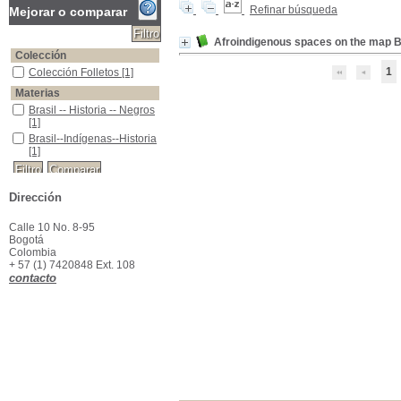
Refinar búsqueda
Mejorar o comparar
Afroindigenous spaces on the map Br
Colección
1
Colección Folletos
Colección Folletos
[1]
Materias
Brasil -- Historia -- Negros
Brasil -- Historia -- Negros
[1]
Brasil--Indígenas--Historia
Brasil--Indígenas--Historia
[1]
Dirección
Calle 10 No. 8-95
Bogotá
Colombia
+ 57 (1) 7420848 Ext. 108
contacto