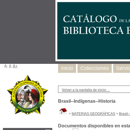
A-
A
A+
Inicio
Colecciones
Servi
Volver a la pantalla de inicio ...
Brasil--Indígenas--Historia
>
MATERIAS GEOGRÁFICAS
>
Brasil-
Documentos disponibles en esta 