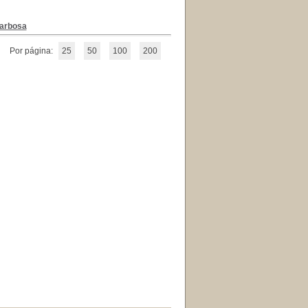
Barbosa
Por página:
25
50
100
200