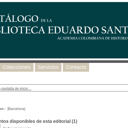
Colecciones
Servicios
Contacto
 pantalla de inicio ...
en :
[Barcelona]
os disponibles de esta editorial (
1
)