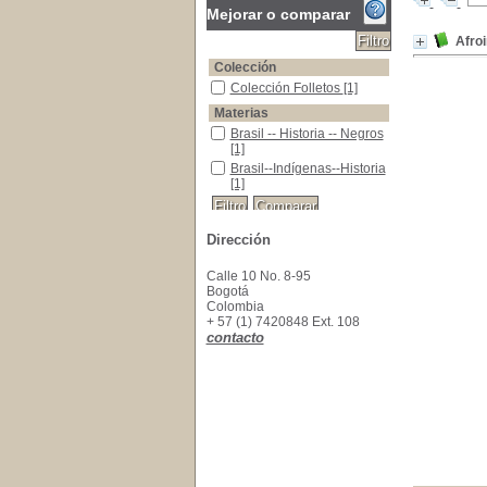
Mejorar o comparar
Afroi
Colección
Colección Folletos
Colección Folletos
[1]
Materias
Brasil -- Historia -- Negros
Brasil -- Historia -- Negros
[1]
Brasil--Indígenas--Historia
Brasil--Indígenas--Historia
[1]
Dirección
Calle 10 No. 8-95
Bogotá
Colombia
+ 57 (1) 7420848 Ext. 108
contacto