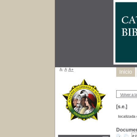
A-
A
A+
Inicio
Volver a la
[s.e.]
localizada 
Document