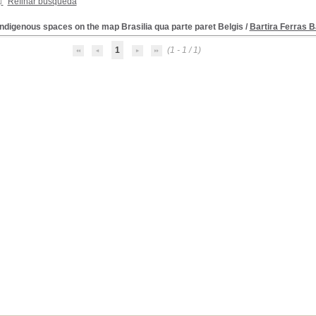
Refinar búsqueda
ndigenous spaces on the map Brasilia qua parte paret Belgis
/
Bartira Ferras 
1
(1 - 1 / 1)