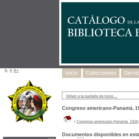
A-
A
A+
Inicio
Colecciones
Servi
Volver a la pantalla de inicio ...
Congreso americano-Panamá, 1
>
Congreso americano-Panamá, 1926
Documentos disponibles en esta 