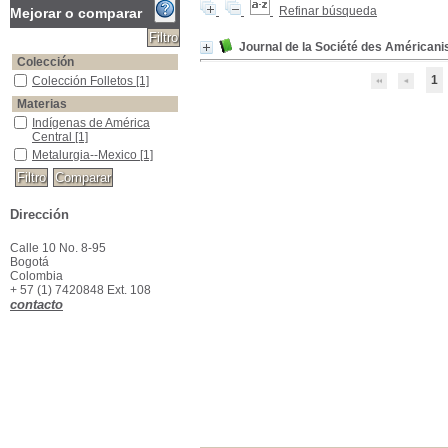
Refinar búsqueda
Mejorar o comparar
Journal de la Société des Américanis
Colección
1
Colección Folletos
Colección Folletos
[1]
Materias
Indígenas de América Central
Indígenas de América
Central
[1]
Metalurgia--Mexico
Metalurgia--Mexico
[1]
Dirección
Calle 10 No. 8-95
Bogotá
Colombia
+ 57 (1) 7420848 Ext. 108
contacto