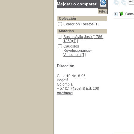
Mejorar o comparar
Coma
Colección
Colección Folletos
Colección Folletos
[1]
Materias
Bustos Avila,José (1786-1869)
Bustos Avila,José (1786-
1869)
[1]
Caudillos Revolucionarios--Venezuela
Caudillos
Revolucionarios--
Venezuela
[1]
Militares -Historia -Venezuela -Fuentes
Militares -Historia -
Venezuela -Fuentes
[1]
Dirección
Calle 10 No. 8-95
Bogotá
Colombia
+ 57 (1) 7420848 Ext. 108
contacto