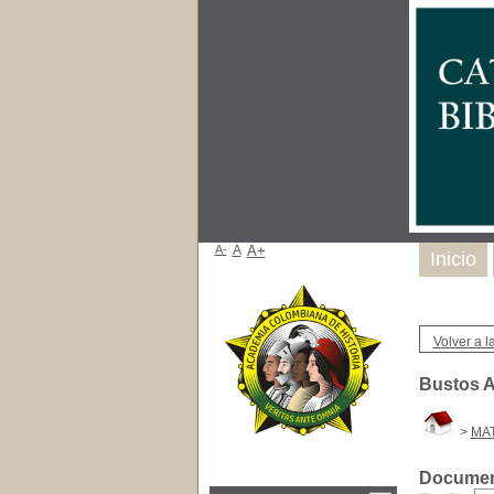
A-
A
A+
Inicio
Volver a la
Bustos A
>
MA
Document