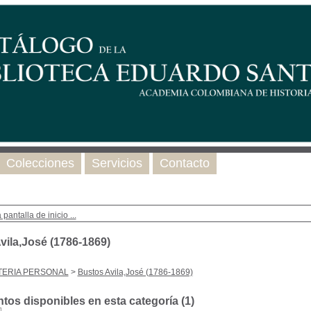
Colecciones
Servicios
Contacto
 pantalla de inicio ...
vila,José (1786-1869)
TERIA PERSONAL
>
Bustos Avila,José (1786-1869)
os disponibles en esta categoría (
1
)