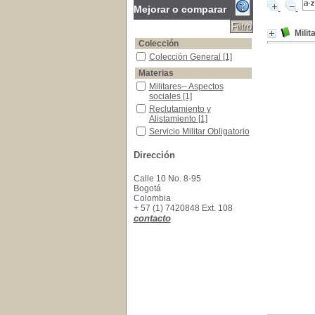
Mejorar o comparar
Milit
Colección
Colección General
Colección General
[1]
Materias
Militares-- Aspectos sociales
Militares-- Aspectos
sociales
[1]
Reclutamiento y Alistamiento
Reclutamiento y
Alistamiento
[1]
Servicio Militar Obligatorio
Servicio Militar Obligatorio
[1]
Dirección
Calle 10 No. 8-95
Bogotá
Colombia
+ 57 (1) 7420848 Ext. 108
contacto