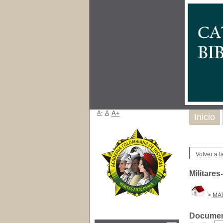
A-
A
A+
Inicio
Volver a la
Militares
>
MAT
Document