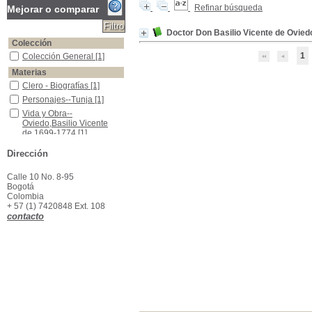
Refinar búsqueda
Mejorar o comparar
Doctor Don Basilio Vicente de Ovied
Colección
1
Colección General
Colección General
[1]
Materias
Clero - Biografías
Clero - Biografías
[1]
Personajes--Tunja
Personajes--Tunja
[1]
Vida y Obra--Oviedo,Basilio Vicente de,1699-1774
Vida y Obra--
Oviedo,Basilio Vicente
de,1699-1774
[1]
Dirección
Calle 10 No. 8-95
Bogotá
Colombia
+ 57 (1) 7420848 Ext. 108
contacto