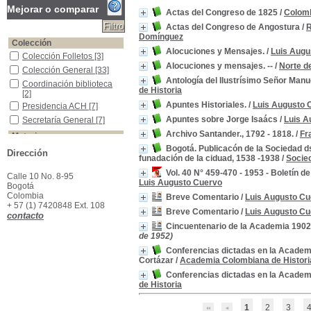
Mejorar o comparar
Actas del Congreso de 1825
/
Colomb
Actas del Congreso de Angostura
/
R
Domínguez
Colección
Alocuciones y Mensajes.
/
Luis Augu
Colección Folletos
Colección Folletos
[3]
Alocuciones y mensajes. --
/
Norte d
Colección General
Colección General
[33]
Antología del Ilustrísimo Señor Man
Coordinación biblioteca
Coordinación biblioteca
de Historia
[2]
Apuntes Historiales.
/
Luis Augusto 
Presidencia ACH
Presidencia ACH
[7]
Apuntes sobre Jorge Isaács
/
Luis A
Secretaría General
Secretaría General
[7]
Archivo Santander., 1792 - 1818.
/
Fr
Materias
Bogotá. Publicacón de la Sociedad d
Colombia--Historia
Colombia--Historia
[6]
Dirección
funadación de la ciduad, 1538 -1938
/
Socied
Días festivos -Colombia -ensayos, conferencias, etc.
Días festivos -Colombia -
ensayos, conferencias,
Vol. 40 N° 459-470 - 1953 - Boletín 
Calle 10 No. 8-95
etc.
[6]
Luis Augusto Cuervo
Bogotá
Colombia -Política y gobierno -1819-1827
Colombia -Política y
Colombia
Breve Comentario
/
Luis Augusto Cu
gobierno -1819-1827
[3]
+ 57 (1) 7420848 Ext. 108
Breve Comentario
/
Luis Augusto Cu
contacto
Colombia-ensayos, conferencias, etc
Colombia-ensayos,
Cincuentenario de la Academia 190
conferencias, etc
[3]
de 1952)
Memorias
Memorias
[3]
Conferencias dictadas en la Academi
Colombia-- Historia-- Siglo XIX
Colombia-- Historia--
Cortázar
/
Academia Colombiana de Histori
Siglo XIX
[2]
Conferencias dictadas en la Academi
Colombia--Política y gobierno--Siglo XIX
Colombia--Política y
de Historia
gobierno--Siglo XIX
[2]
Discurso
Discurso
[2]
1
2
3