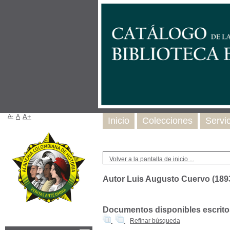
A-
A
A+
Inicio
Colecciones
Servi
Volver a la pantalla de inicio ...
Autor Luis Augusto Cuervo (189
Documentos disponibles escritos
Refinar búsqueda