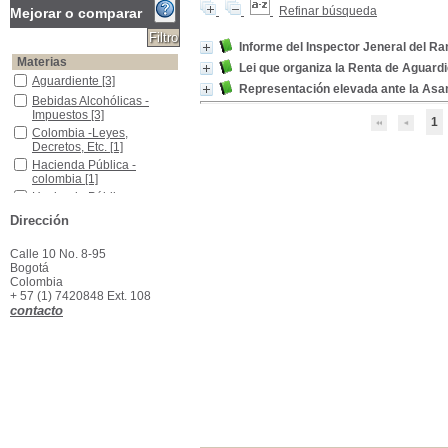
Refinar búsqueda
Mejorar o comparar
Informe del Inspector Jeneral del Ra
Materias
Lei que organiza la Renta de Aguardie
Aguardiente
Aguardiente
[3]
Representación elevada ante la Asam
Bebidas Alcohólicas -Impuestos
Bebidas Alcohólicas -
Impuestos
[3]
1
Colombia -Leyes, Decretos, Etc.
Colombia -Leyes,
Decretos, Etc.
[1]
Hacienda Pública -colombia
Hacienda Pública -
colombia
[1]
Hacienda Pública -Cundinamarca (Estado) -Informes
Hacienda Pública -
Cundinamarca (Estado) -
Dirección
Informes
[1]
Monopolios Estatales
Monopolios Estatales
[1]
Calle 10 No. 8-95
Pensiones
Pensiones
[1]
Bogotá
Colombia
Rentas Interiores
Rentas Interiores
[1]
+ 57 (1) 7420848 Ext. 108
Rentas Interiores -Colombia
Rentas Interiores -
contacto
Colombia
[1]